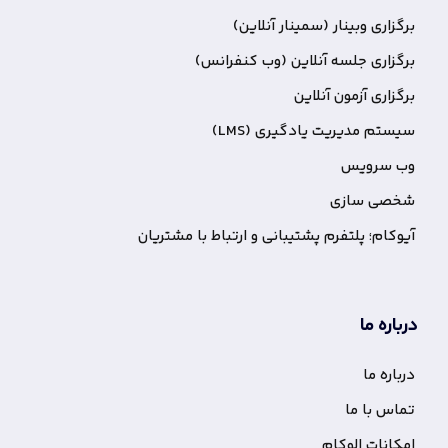
زاری وبینار (سمینار آنلاین)
زاری جلسه آنلاین (وب کنفرانس)
زاری آزمون آنلاین
تم مدیریت یادگیری (LMS)
 سرویس
صی سازی
کام؛ پلتفرم پشتیبانی و ارتباط با مشتریان
اره ما
اره ما
س با ما
انات الوکام