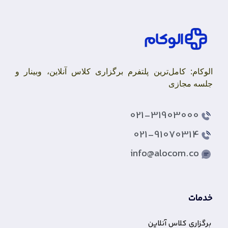
کام: کامل‌ترین پلتفرم برگزاری کلاس آنلاین، وبینار و
ه مجازی
021-31903000
021-91070314
info@alocom.co
مات
زاری کلاس آنلاین