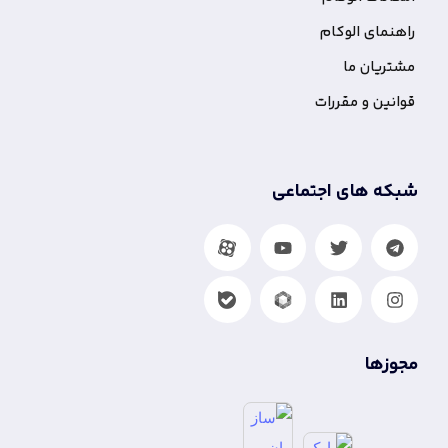
نمای الوکام
ریان ما
نین و مقررات
که های اجتماعی
زها